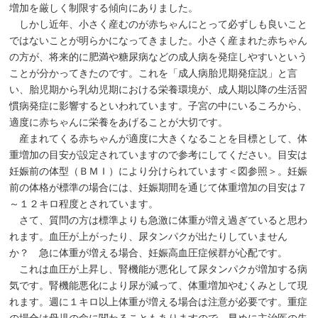
増加を厳しく制限する傾向にありました。
しかし近年、小さく産むのが赤ちゃんにとって必ずしも良いこと
ではないことが明らかになってきました。小さく産まれた赤ちゃん
の方が、将来的に肥満や糖尿病などの成人病を発症しやすいという
ことが分かってきたのです。これを「成人病胎児期発症説」と言
い、胎児期から乳幼児期における栄養環境が、成人期以降の生活習
慣病発症に影響するといわれています。子宮の中にいるころから、
適度に赤ちゃんに栄養をあげることが大切です。
産まれてくる赤ちゃんが適度に大きくなることを目標として、体
重増加の目安が設定されていますので参考にしてください。目安は
妊娠前の体型（ＢＭＩ）により分けられています＜図参照＞。妊娠
前の体格が標準の場合には、妊娠期間を通じて体重増加の目安は７
～１２キロ程度とされています。
さて、質問の方は標準よりも急激に体重が増え過ぎていると思わ
れます。血圧が上がったり、尿タンパクが出たりしていません
か？ 急に体重が増える場合、妊娠高血圧症候群が心配です。
これは血圧が上昇し、腎機能が悪化して尿タンパクが増加する病
気です。腎機能悪化により尿が減って、体重増加やむくみとして現
れます。週に１キロ以上体重が増える場合は注意が必要です。重症
の場合は母児の命に関わることもありますので、早めに主治医の先