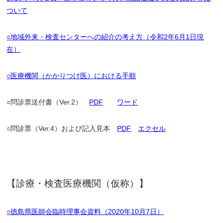
ついて
○地域外来・検査センターへの紹介の考え方（令和2年6月1日現
在）
○医療機関（かかりつけ医）における手順
○問診票送付書（Ver.2）
PDF
ワード
○問診票（Ver.4）および記入見本
PDF
エクセル
【診療・検査医療機関（仮称）】
○徳島県医師会臨時理事会資料（2020年10月7日）