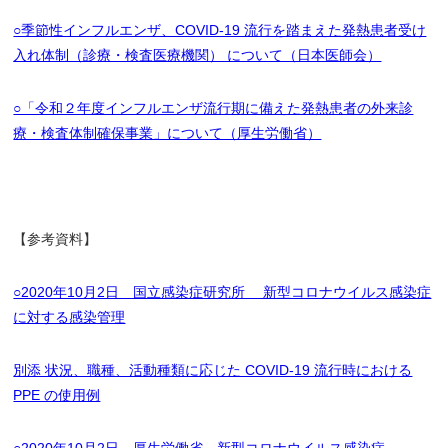
○季節性インフルエンザ、COVID-19 流行を踏まえた発熱患者受け
入れ体制（診療・検査医療機関） について（日本医師会）
○「令和２年度インフルエンザ流行期に備えた発熱患者の外来診
療・検査体制確保事業」について（厚生労働省）
【参考資料】
○2020年10月2日 国立感染症研究所 新型コロナウイルス感染症
に対する感染管理
別添 状況、職種、活動種類に応じた COVID-19 流行時における
PPE の使用例