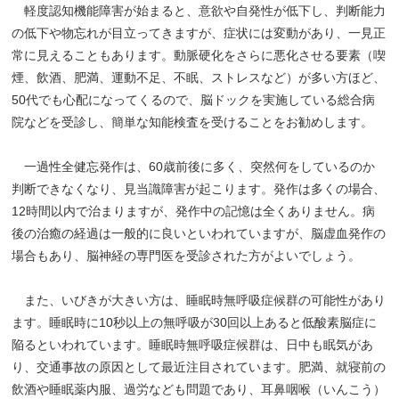
軽度認知機能障害が始まると、意欲や自発性が低下し、判断能力
の低下や物忘れが目立ってきますが、症状には変動があり、一見正
常に見えることもあります。動脈硬化をさらに悪化させる要素（喫
煙、飲酒、肥満、運動不足、不眠、ストレスなど）が多い方ほど、
50代でも心配になってくるので、脳ドックを実施している総合病
院などを受診し、簡単な知能検査を受けることをお勧めします。
一過性全健忘発作は、60歳前後に多く、突然何をしているのか
判断できなくなり、見当識障害が起こります。発作は多くの場合、
12時間以内で治まりますが、発作中の記憶は全くありません。病
後の治癒の経過は一般的に良いといわれていますが、脳虚血発作の
場合もあり、脳神経の専門医を受診された方がよいでしょう。
また、いびきが大きい方は、睡眠時無呼吸症候群の可能性があり
ます。睡眠時に10秒以上の無呼吸が30回以上あると低酸素脳症に
陥るといわれています。睡眠時無呼吸症候群は、日中も眠気があ
り、交通事故の原因として最近注目されています。肥満、就寝前の
飲酒や睡眠薬内服、過労なども問題であり、耳鼻咽喉（いんこう）