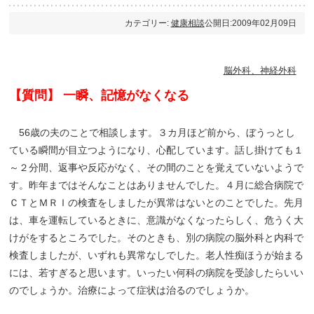
カテゴリー:
健康相談
公開日:2009年02月09日
脳外科、神経外科
【質問】 一瞬、記憶がなくなる
56歳の夫のことで相談します。３カ月ほど前から、ぼうっとし
ている瞬間が目立つようになり、心配しています。話し掛けても１
～２分間、返事や反応がなく、その間のことを覚えていないようで
す。昨年まではそんなことはありませんでした。４月に総合病院で
ＣＴとＭＲＩの検査をしましたが異常はないとのことでした。先月
は、車を運転しているときに、意識がなくなったらしく、危うく大
けがをするところでした。そのときも、別の病院の脳外科と内科で
検査しましたが、いずれも異常なしでした。老人性痴ほうが始まる
には、若すぎると思います。いったい何科の病院を受診したらいい
のでしょうか。治療によって症状は治るのでしょうか。