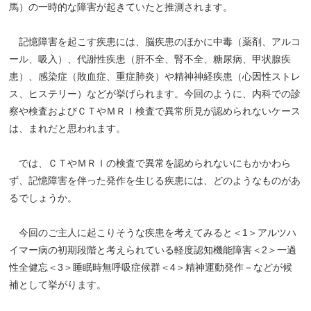
馬）の一時的な障害が起きていたと推測されます。
記憶障害を起こす疾患には、脳疾患のほかに中毒（薬剤、アルコ
ール、吸入）、代謝性疾患（肝不全、腎不全、糖尿病、甲状腺疾
患）、感染症（敗血症、重症肺炎）や精神神経疾患（心因性ストレ
ス、ヒステリー）などが挙げられます。今回のように、内科での診
察や検査およびＣＴやＭＲＩ検査で異常所見が認められないケース
は、まれだと思われます。
では、ＣＴやＭＲＩの検査で異常を認められないにもかかわら
ず、記憶障害を伴った発作を生じる疾患には、どのようなものがあ
るでしょうか。
今回のご主人に起こりそうな疾患を考えてみると＜1＞アルツハ
イマー病の初期段階と考えられている軽度認知機能障害＜2＞一過
性全健忘＜3＞睡眠時無呼吸症候群＜4＞精神運動発作－などが候
補として挙がります。