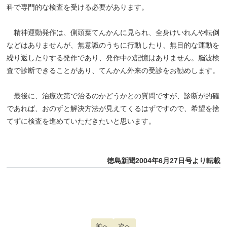
科で専門的な検査を受ける必要があります。
精神運動発作は、側頭葉てんかんに見られ、全身けいれんや転倒
などはありませんが、無意識のうちに行動したり、無目的な運動を
繰り返したりする発作であり、発作中の記憶はありません。脳波検
査で診断できることがあり、てんかん外来の受診をお勧めします。
最後に、治療次第で治るのかどうかとの質問ですが、診断が的確
であれば、おのずと解決方法が見えてくるはずですので、希望を捨
てずに検査を進めていただきたいと思います。
徳島新聞2004年6月27日号より転載
前の記事へ: 足白癬
前へ
次の記事へ: 腰部脊柱管狭窄症
次へ