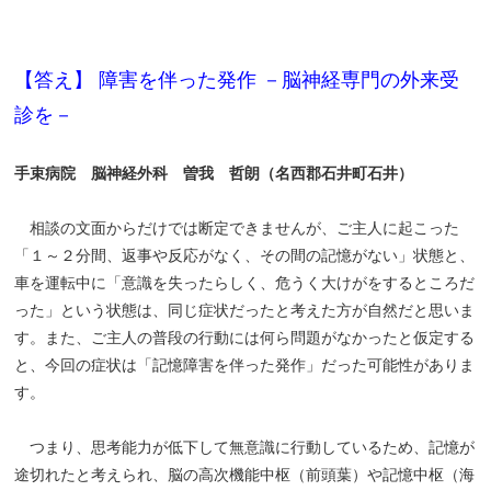
【答え】 障害を伴った発作 －脳神経専門の外来受
診を－
手束病院 脳神経外科 曽我 哲朗（名西郡石井町石井）
相談の文面からだけでは断定できませんが、ご主人に起こった
「１～２分間、返事や反応がなく、その間の記憶がない」状態と、
車を運転中に「意識を失ったらしく、危うく大けがをするところだ
った」という状態は、同じ症状だったと考えた方が自然だと思いま
す。また、ご主人の普段の行動には何ら問題がなかったと仮定する
と、今回の症状は「記憶障害を伴った発作」だった可能性がありま
す。
つまり、思考能力が低下して無意識に行動しているため、記憶が
途切れたと考えられ、脳の高次機能中枢（前頭葉）や記憶中枢（海