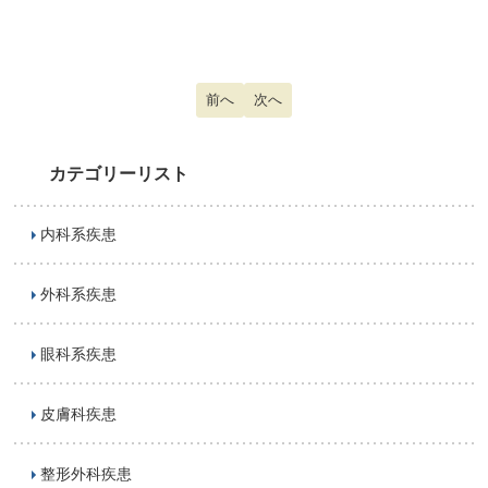
前の記事へ: 結膜下出血
前へ
次の記事へ: ドライマウス
次へ
カテゴリーリスト
内科系疾患
外科系疾患
眼科系疾患
皮膚科疾患
整形外科疾患