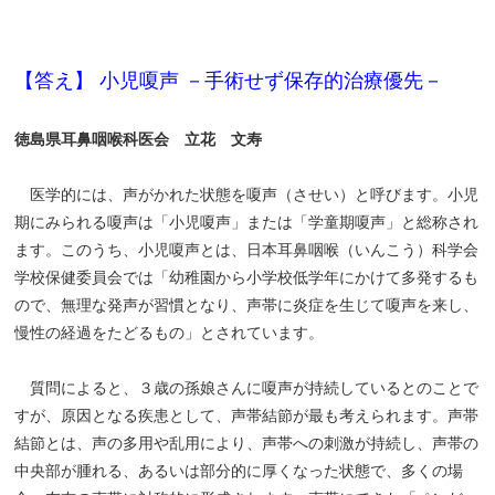
【答え】 小児嗄声 －手術せず保存的治療優先－
徳島県耳鼻咽喉科医会 立花 文寿
医学的には、声がかれた状態を嗄声（させい）と呼びます。小児
期にみられる嗄声は「小児嗄声」または「学童期嗄声」と総称され
ます。このうち、小児嗄声とは、日本耳鼻咽喉（いんこう）科学会
学校保健委員会では「幼稚園から小学校低学年にかけて多発するも
ので、無理な発声が習慣となり、声帯に炎症を生じて嗄声を来し、
慢性の経過をたどるもの」とされています。
質問によると、３歳の孫娘さんに嗄声が持続しているとのことで
すが、原因となる疾患として、声帯結節が最も考えられます。声帯
結節とは、声の多用や乱用により、声帯への刺激が持続し、声帯の
中央部が腫れる、あるいは部分的に厚くなった状態で、多くの場