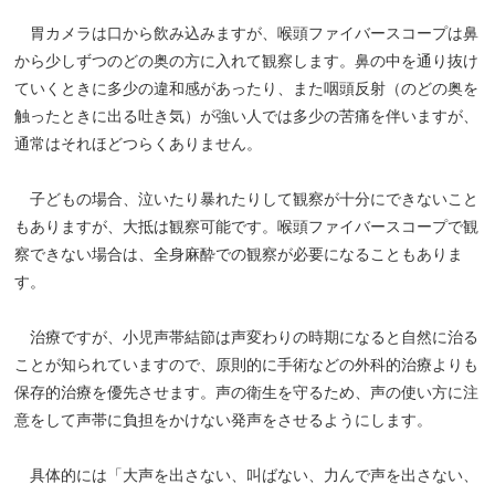
胃カメラは口から飲み込みますが、喉頭ファイバースコープは鼻
から少しずつのどの奥の方に入れて観察します。鼻の中を通り抜け
ていくときに多少の違和感があったり、また咽頭反射（のどの奥を
触ったときに出る吐き気）が強い人では多少の苦痛を伴いますが、
通常はそれほどつらくありません。
子どもの場合、泣いたり暴れたりして観察が十分にできないこと
もありますが、大抵は観察可能です。喉頭ファイバースコープで観
察できない場合は、全身麻酔での観察が必要になることもありま
す。
治療ですが、小児声帯結節は声変わりの時期になると自然に治る
ことが知られていますので、原則的に手術などの外科的治療よりも
保存的治療を優先させます。声の衛生を守るため、声の使い方に注
意をして声帯に負担をかけない発声をさせるようにします。
具体的には「大声を出さない、叫ばない、力んで声を出さない、