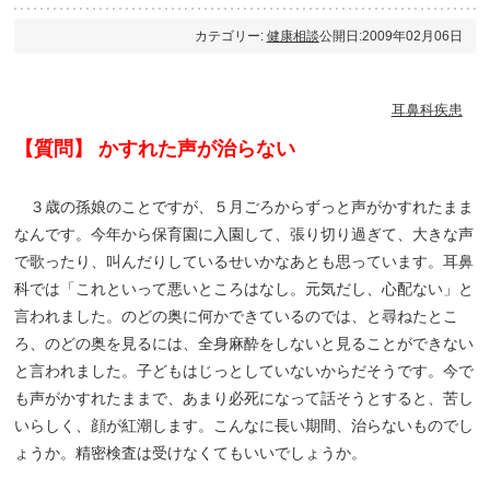
カテゴリー:
健康相談
公開日:2009年02月06日
耳鼻科疾患
【質問】 かすれた声が治らない
３歳の孫娘のことですが、５月ごろからずっと声がかすれたまま
なんです。今年から保育園に入園して、張り切り過ぎて、大きな声
で歌ったり、叫んだりしているせいかなあとも思っています。耳鼻
科では「これといって悪いところはなし。元気だし、心配ない」と
言われました。のどの奥に何かできているのでは、と尋ねたとこ
ろ、のどの奥を見るには、全身麻酔をしないと見ることができない
と言われました。子どもはじっとしていないからだそうです。今で
も声がかすれたままで、あまり必死になって話そうとすると、苦し
いらしく、顔が紅潮します。こんなに長い期間、治らないものでし
ょうか。精密検査は受けなくてもいいでしょうか。