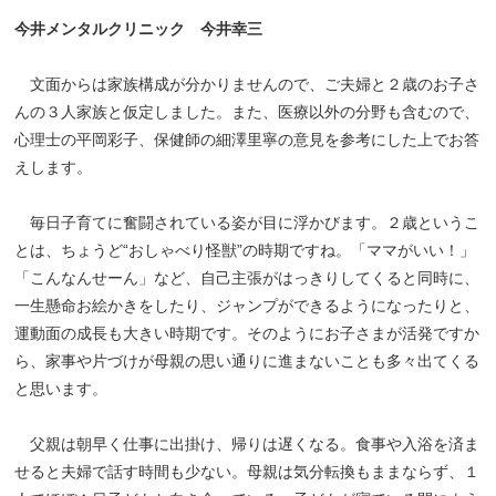
今井メンタルクリニック 今井幸三
文面からは家族構成が分かりませんので、ご夫婦と２歳のお子さ
んの３人家族と仮定しました。また、医療以外の分野も含むので、
心理士の平岡彩子、保健師の細澤里寧の意見を参考にした上でお答
えします。
毎日子育てに奮闘されている姿が目に浮かびます。２歳というこ
とは、ちょうど“おしゃべり怪獣”の時期ですね。「ママがいい！」
「こんなんせーん」など、自己主張がはっきりしてくると同時に、
一生懸命お絵かきをしたり、ジャンプができるようになったりと、
運動面の成長も大きい時期です。そのようにお子さまが活発ですか
ら、家事や片づけが母親の思い通りに進まないことも多々出てくる
と思います。
父親は朝早く仕事に出掛け、帰りは遅くなる。食事や入浴を済ま
せると夫婦で話す時間も少ない。母親は気分転換もままならず、１