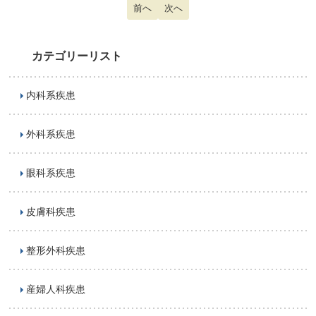
前の記事へ: 顔面神経麻痺
前へ
次の記事へ: 体毛コンプレックス
次へ
カテゴリーリスト
内科系疾患
外科系疾患
眼科系疾患
皮膚科疾患
整形外科疾患
産婦人科疾患