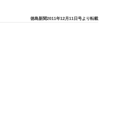
徳島新聞2011年12月11日号より転載
順
 中耳炎