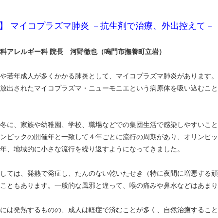
】 マイコプラズマ肺炎 －抗生剤で治療、外出控えて－
科アレルギー科 院長 河野徹也（鳴門市撫養町立岩）
や若年成人が多くかかる肺炎として、マイコプラズマ肺炎があります。
放出されたマイコプラズマ・ニューモニエという病原体を吸い込むこと
冬に、家族や幼稚園、学校、職場などでの集団生活で感染しやすいこと
ンピックの開催年と一致して４年ごとに流行の周期があり、オリンピッ
年、地域的に小さな流行を繰り返すようになってきました。
しては、発熱で発症し、たんのない乾いたせき（特に夜間に増悪する頑
こともあります。一般的な風邪と違って、喉の痛みや鼻水などはあまり
には発熱するものの、成人は軽症で済むことが多く、自然治癒すること