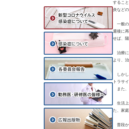
すること
炎などの
一般の
週後に再
せば、陽
治療に
より、治
しかし
トラサイ
また、
生活上
た、家庭
普段か