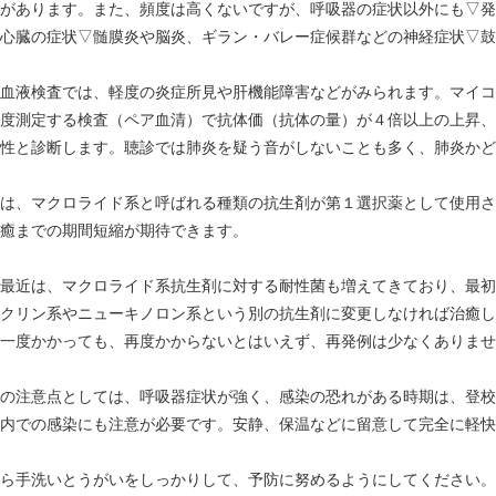
があります。また、頻度は高くないですが、呼吸器の症状以外にも▽発
心臓の症状▽髄膜炎や脳炎、ギラン・バレー症候群などの神経症状▽鼓
血液検査では、軽度の炎症所見や肝機能障害などがみられます。マイコ
度測定する検査（ペア血清）で抗体価（抗体の量）が４倍以上の上昇、
性と診断します。聴診では肺炎を疑う音がしないことも多く、肺炎かど
は、マクロライド系と呼ばれる種類の抗生剤が第１選択薬として使用さ
癒までの期間短縮が期待できます。
最近は、マクロライド系抗生剤に対する耐性菌も増えてきており、最初
クリン系やニューキノロン系という別の抗生剤に変更しなければ治癒し
一度かかっても、再度かからないとはいえず、再発例は少なくありませ
の注意点としては、呼吸器症状が強く、感染の恐れがある時期は、登校
内での感染にも注意が必要です。安静、保温などに留意して完全に軽快
ら手洗いとうがいをしっかりして、予防に努めるようにしてください。