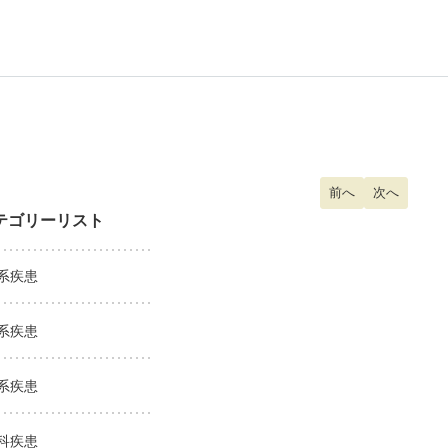
前の記事へ: 生理不
前へ
次の記事へ:
次へ
テゴリーリスト
系疾患
系疾患
系疾患
科疾患