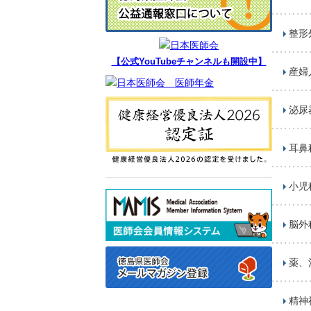
整形
【公式YouTubeチャンネルも開設中】
産婦
泌尿
耳鼻
小児
脳外
薬、
精神