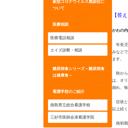
新型コロナウイルス感染症に
ついて
【答え
医療相談
かわの内
医療電話相談
年長児
エイズ診断・相談
みなどで
ます。
糖尿病食シリーズ－糖尿病食
秋から
は健康食－
は、オリ
崩れ、毎
看護学校のご紹介
症状と
徳島県立総合看護学校
以上続く
三好市医師会准看護学院
病初期