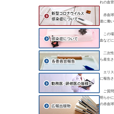
れの血管
赤血球
達に働い
この場
血などに
二次性
ら産生さ
エリス
に報告さ
ご質問の
明らかに
の赤血球