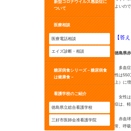
新型コロナウイルス感染症に
よいので
ついて
医療相談
【答え
医療電話相談
エイズ診断・相談
徳島県赤
多血症と
糖尿病食シリーズ－糖尿病食
性は55
は健康食－
上）に増
看護学校のご紹介
女性は男
症は、軽
徳島県立総合看護学校
赤血球
三好市医師会准看護学院
常、呼吸