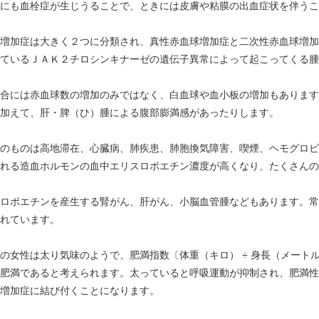
にも血栓症が生じうることで、ときには皮膚や粘膜の出血症状を伴うこ
増加症は大きく２つに分類され、真性赤血球増加症と二次性赤血球増加
ているＪＡＫ２チロシンキナーゼの遺伝子異常によって起こってくる腫
合には赤血球数の増加のみではなく、白血球や血小板の増加もあります
加えて、肝・脾（ひ）腫による腹部膨満感があったりします。
のものは高地滞在、心臓病、肺疾患、肺胞換気障害、喫煙、ヘモグロビ
れる造血ホルモンの血中エリスロポエチン濃度が高くなり、たくさんの
ロポエチンを産生する腎がん、肝がん、小脳血管腫などもあります。常
れています。
女性は太り気味のようで、肥満指数〔体重（キロ） ÷ 身長（メートル）
肥満であると考えられます。太っていると呼吸運動が抑制され、肥満性
増加症に結び付くことになります。