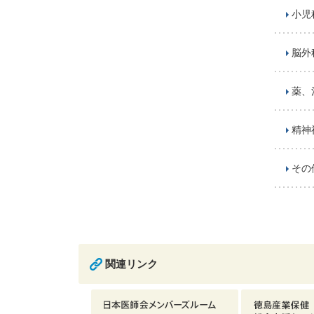
小児
脳外
薬、
精神
その
関連リンク