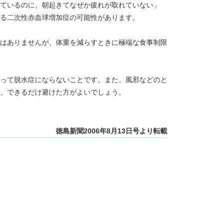
ているのに、朝起きてなぜか疲れが取れていない」
る二次性赤血球増加症の可能性があります。
はありませんが、体重を減らすときに極端な食事制限
って脱水症にならないことです。また、風邪などのと
、できるだけ避けた方がよいでしょう。
徳島新聞2006年8月13日号より転載
と肩凝り
 慢性扁桃炎