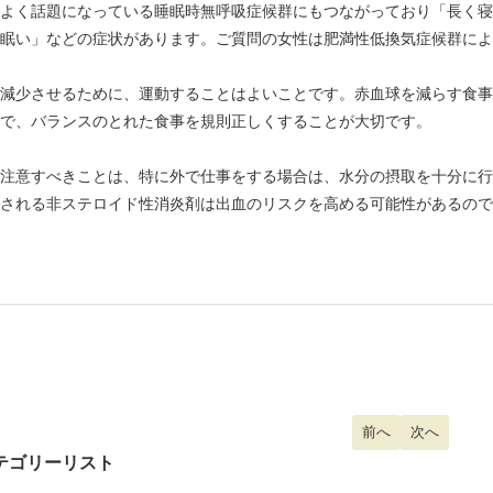
よく話題になっている睡眠時無呼吸症候群にもつながっており「長く寝
眠い」などの症状があります。ご質問の女性は肥満性低換気症候群によ
減少させるために、運動することはよいことです。赤血球を減らす食事
で、バランスのとれた食事を規則正しくすることが大切です。
注意すべきことは、特に外で仕事をする場合は、水分の摂取を十分に行
される非ステロイド性消炎剤は出血のリスクを高める可能性があるので
前の記事へ: 冷え性
前へ
次の記事へ:
次へ
テゴリーリスト