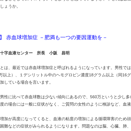
しょうか。
】 赤血球増加症 －肥満も一つの要因運動を－
十字血液センター 所長 小阪 昌明
は、最近では赤血球増加症と呼ばれるようになっています。男性では血
0万以上）、１デシリットル中のヘモグロビン濃度18グラム以上（同16
加している場合を言います。
性に比べて赤血球数は少ない傾向にあるので、560万というと少し多
度の場合には一般に症状がなく、ご質問の女性のように検診など、血液
増加が高度になってくると、血液の粘度の増加による循環障害のため頭
困難などの症状がみられるようになります。問題なのは脳、心臓、肺、