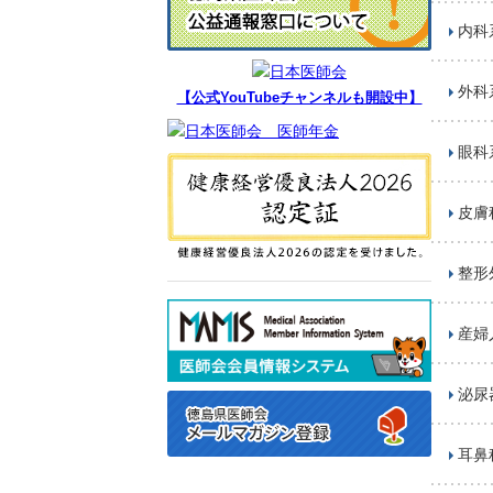
内科
外科
【公式YouTubeチャンネルも開設中】
眼科
皮膚
整形
産婦
泌尿
耳鼻