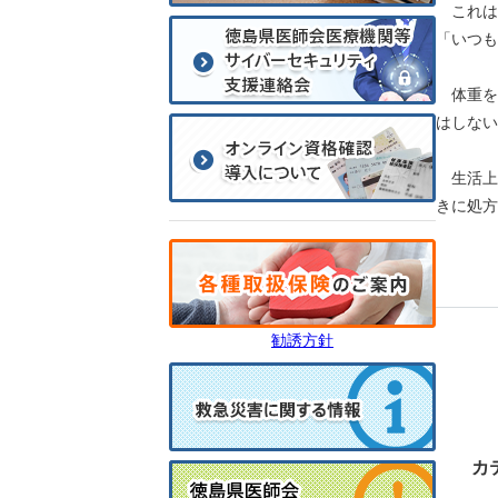
これは
「いつも
体重を
はしない
生活上
きに処方
勧誘方針
カ