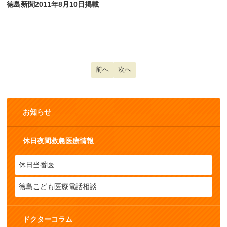
徳島新聞2011年8月10日掲載
前の記事へ: 乳児突然死症候群（１）
前へ
次の記事へ: 病原性大腸菌感染症（
次へ
お知らせ
休日夜間救急医療情報
休日当番医
徳島こども医療電話相談
ドクターコラム