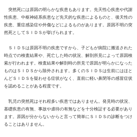
突然死には原因の明らかな疾患もあります。先天性心疾患や代謝
性疾患、中枢神経系疾患など先天的な疾患によるものと、後天性の
疾患、重症感染症や外傷などによるものがあります。原因不明の突
然死としてＳＩＤＳが挙げられます。
ＳＩＤＳは原因不明の疾患ですから、子どもが病院に搬送された
時点での検査結果や、死亡した時の状況、解剖所見によって原因検
索が行われます。検査結果や解剖時の所見で原因が明らかになった
ものはＳＩＤＳから除外されます。多くのＳＩＤＳは生前にはほと
んどＳＩＤＳを疑わせる症状がなく、直前に軽い鼻閉等の感冒症状
を認めることがある程度です。
乳児の突然死はそれ程多い疾患ではありません。発見時の状況、
基礎疾患の有無、事故や虐待の有無などを十分検証する必要があり
ます。原因が分からないからと言って簡単にＳＩＤＳの診断をつけ
ることはありません。