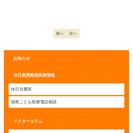
前の記事へ: インフルエンザ（２）
前へ
次の記事へ: 予防接種
次へ
お知らせ
休日夜間救急医療情報
休日当番医
徳島こども医療電話相談
ドクターコラム