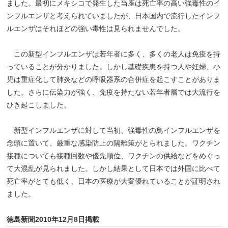
ました。最初にメキシコで発生した当座は死亡率の高い強毒性のイ
ンフルエンザと考えられていましたが、日本国内で流行したインフ
ルエンザはそれほどの強い毒性は見られませんでした。
この新型インフルエンザは若年者に多く、多くの老人は免疫を持
っていることが分かりました。しかし基礎疾患を持つ人や妊婦、小
児は重症化して肺炎などの呼吸器系の合併症を起こすことがありま
した。さらに伝染力が強く、免疫を持たない若年者層では大流行を
ひき起こしました。
新型インフルエンザに対して当初、強毒性の鳥インフルエンザを
念頭に置いて、厳重な感染防止の隔離策がとられました。ワクチン
接種についても接種回数や優先順位、ワクチンの供給などをめぐっ
て大混乱が見られました。しかし結果として日本では外国に比べて
死亡率がとても低く、日本の医療が大変優れていることが証明され
ました。
徳島新聞2010年12月8日掲載