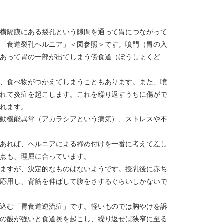
横隔膜にある裂孔という隙間を通って胃につながって
「食道裂孔ヘルニア」＜図参照＞です。噴門（胃の入
あって胃の一部が出てしまう傍食道（ぼうしょくど
、食べ物がつかえてしまうこともあります。また、噴
れて炎症を起こします。これを繰り返すうちに傷がで
れます。
動機能異常（アカラシアという病気）、ストレスや不
あれば、ヘルニアによる締め付けを一番に考えて差し
点も、理屈に合っています。
ますが、決定的なものはないようです。授乳後に赤ち
応用し、背筋を伸ばして腹をさするぐらいしかないで
込む「胃食道逆流症」です。軽いものでは胸やけを訴
の酸が強いと食道炎を起こし、繰り返せば狭窄に至る