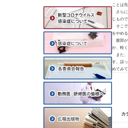
ことは先
さらに
じもので
そこで
をやめる
腹部が
か、軽く
また、
す。誤っ
めてみて
カ