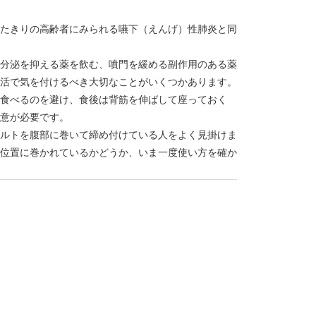
たきりの高齢者にみられる嚥下（えんげ）性肺炎と同
分泌を抑える薬を飲む、噴門を緩める副作用のある薬
活で気を付けるべき大切なことがいくつかあります。
食べるのを避け、食後は背筋を伸ばして座っておく
意が必要です。
ルトを腹部に巻いて締め付けている人をよく見掛けま
位置に巻かれているかどうか、いま一度使い方を確か
跛行
 小児の食物アレルギー