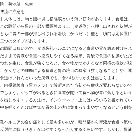
院 菊池健 先生
逆流に注意を
】人体には、胸と腹の境に横隔膜という薄い筋肉があります。食道は、
この隙間から胃の一部が横隔膜より上（食道側）へ押し出された状態が
ともに胃の一部が押し出される滑脱（かつだつ）型と、噴門は定位置に
二つのタイプがあります。
の隙間は狭いので、食道裂孔ヘルニアになると食道や胃が締め付けられ
だままで胃液が食道へ逆流しやすくなる結果、胃酸で食道の粘膜がただ
つれを生じ、食道が狭くなると、食べ物がつかえるなど同様の症状が現
、がんなどの腫瘍による食道と胃の境目の狭窄（狭くなること）や、運
食道けいれんといった病気でも、食べ物のつかえは起こります。
、内視鏡検査（胃カメラ）で診断された当初から症状が変わらないので
いでしょう。ゲップが出るときに食道が開いて食べ物が胃に落ちるという
を出しやすくする方法は、インターネット上にはいろいろと書かれてい
中を軽くたたけば空気が胃の上の方に集まって出やすくなるという例を
孔ヘルニアの合併症として最も多いのが、噴門部から胃液が食道へ流れ
反射的に咳（せき）が出やすくなったりするくらいです。しかし、胃液