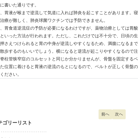
に書いた通りです。
、胃液が喉まで逆流して気道に入れば肺炎を起こすことがあります。寝
治療が難しく、肺炎球菌ワクチンでは予防できません。
、胃食道逆流症の予防が必要になるわけですが、薬物治療としては胃酸
といった方法が行われます。ただし、これだけでは不十分で、日頃の生
押さえつけられると胃の中身が逆流しやすくなるため、満腹になるまで
散歩するのもいいでしょう。横になると逆流が起こりやすくなるので注
脊柱管狭窄症のコルセットと同じか分かりませんが、骨盤を固定するベ
た位置に着けると胃液の逆流のもとになるので、ベルトが正しく骨盤の
ください。
前の記事へ: 間欠性
前へ
次の記事へ:
次へ
テゴリーリスト