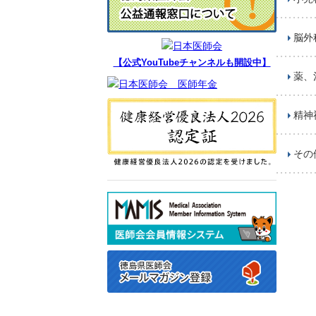
脳外
【公式YouTubeチャンネルも開設中】
薬、
精神
その