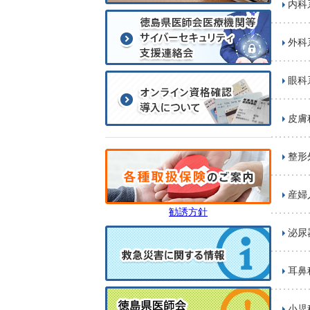
内科
外科
眼科
皮膚
整形
産婦
勧誘方針
泌尿
耳鼻
小児