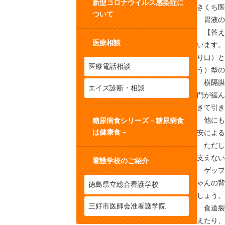
新型コロナウイルス感染症に
きくち医
ついて
胃液の
【答え
医療相談
います。
り口）と
医療電話相談
う）型の
横隔膜
エイズ診断・相談
門が緩ん
きて引き
他にも
糖尿病食シリーズ－糖尿病食
は健康食－
安による
ただし
支えな
看護学校のご紹介
ゲップ
ゃんの背
徳島県立総合看護学校
しょう。
三好市医師会准看護学院
食道裂
えたり、