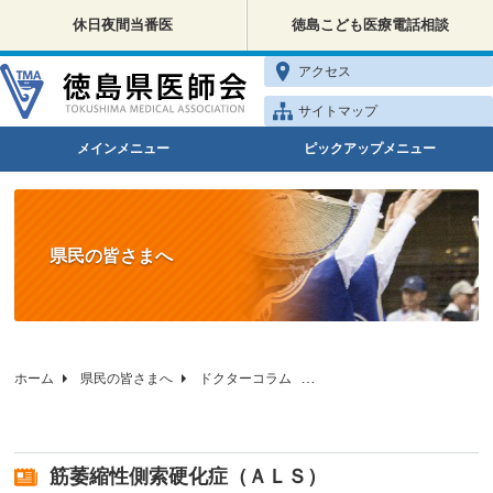
休日夜間当番医
徳島こども医療電話相談
アクセス
サイトマップ
メインメニュー
ピックアップメニュー
県民の皆さまへ
ホーム
県民の皆さまへ
ドクターコラム
徳島県医師会の健康相談
筋萎縮性側索硬化症（ＡＬＳ）