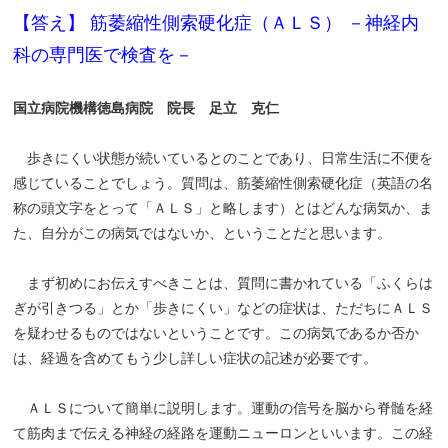
【答え】 筋萎縮性側索硬化症（ＡＬＳ） －神経内
科の専門医で検査を－
国立病院機構徳島病院 院長 足立 克仁
歩きにくい状態が続いているとのことであり、日常生活に不便を
感じていることでしょう。質問は、筋萎縮性側索硬化症（英語の名
称の頭文字をとって「ＡＬＳ」と略します）とはどんな病気か、ま
た、自分がこの病気ではないか、ということだと思います。
まず初めにお伝えすべきことは、質問に書かれている「ふくらは
ぎが引きつる」とか「歩きにくい」などの症状は、ただちにＡＬＳ
を疑わせるものではないということです。この病気であるか否か
は、経過を含めてもう少し詳しい症状の記述が必要です。
ＡＬＳについて簡単に説明します。運動の信号を脳から脊髄を経
て筋肉まで伝える神経の経路を運動ニューロンといいます。この経