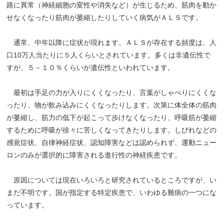
路に異常（神経細胞の変性や消失など）が生じるため、筋肉を動か
せなくなったり筋肉が萎縮したりしていく病気がＡＬＳです。
通常、中年以降に症状が現れます。ＡＬＳが存在する頻度は、人
口10万人当たりに５人くらいとされています。多くは非遺伝性で
すが、５－１０％くらいが遺伝性といわれています。
最初は手足の力が入りにくくなったり、言葉がしゃべりにくくな
ったり、物が飲み込みにくくなったりします。次第に体全体の筋肉
が萎縮し、筋力の低下が起こって歩けなくなったり、呼吸筋が萎縮
するために呼吸が徐々に苦しくなってきたりします。しびれなどの
感覚症状、自律神経症状、認知障害などは認められず、運動ニュー
ロンのみが選択的に障害される進行性の神経疾患です。
原因については現在いろいろと研究されているところですが、い
まだ不明です。国が指定する特定疾患で、いわゆる難病の一つにな
っています。