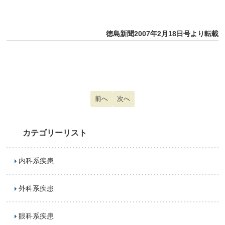
徳島新聞2007年2月18日号より転載
前の記事へ: 不正出血
前へ
次の記事へ: 花粉症
次へ
カテゴリーリスト
内科系疾患
外科系疾患
眼科系疾患