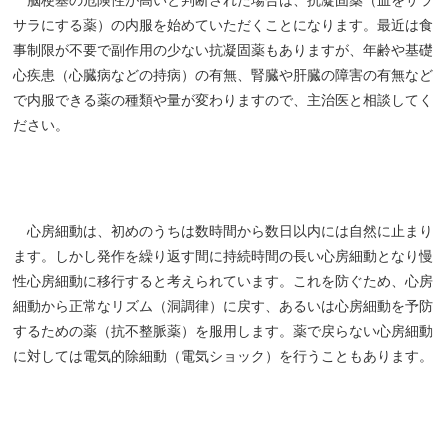
脳梗塞の危険性が高いと判断された場合は、抗凝固薬（血をサラ
サラにする薬）の内服を始めていただくことになります。最近は食
事制限が不要で副作用の少ない抗凝固薬もありますが、年齢や基礎
心疾患（心臓病などの持病）の有無、腎臓や肝臓の障害の有無など
で内服できる薬の種類や量が変わりますので、主治医と相談してく
ださい。
心房細動は、初めのうちは数時間から数日以内には自然に止まり
ます。しかし発作を繰り返す間に持続時間の長い心房細動となり慢
性心房細動に移行すると考えられています。これを防ぐため、心房
細動から正常なリズム（洞調律）に戻す、あるいは心房細動を予防
するための薬（抗不整脈薬）を服用します。薬で戻らない心房細動
に対しては電気的除細動（電気ショック）を行うこともあります。