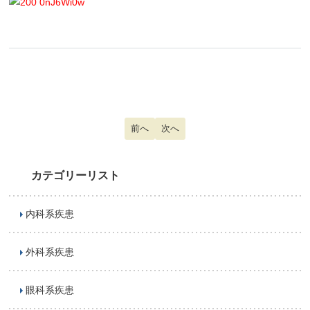
前の記事へ: 女性の脱毛症
前へ
次の記事へ: 記憶障害
次へ
カテゴリーリスト
内科系疾患
外科系疾患
眼科系疾患