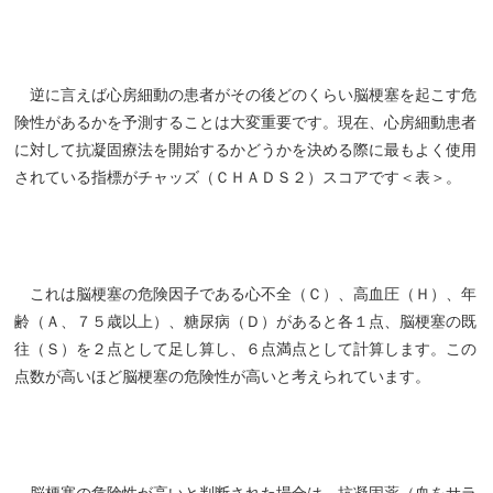
逆に言えば心房細動の患者がその後どのくらい脳梗塞を起こす危
険性があるかを予測することは大変重要です。現在、心房細動患者
に対して抗凝固療法を開始するかどうかを決める際に最もよく使用
されている指標がチャッズ（ＣＨＡＤＳ２）スコアです＜表＞。
これは脳梗塞の危険因子である心不全（Ｃ）、高血圧（Ｈ）、年
齢（Ａ、７５歳以上）、糖尿病（Ｄ）があると各１点、脳梗塞の既
往（Ｓ）を２点として足し算し、６点満点として計算します。この
点数が高いほど脳梗塞の危険性が高いと考えられています。