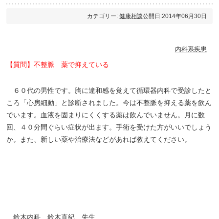
カテゴリー:
健康相談
公開日:2014年06月30日
内科系疾患
【質問】不整脈 薬で抑えている
６０代の男性です。胸に違和感を覚えて循環器内科で受診したと
ころ「心房細動」と診断されました。今は不整脈を抑える薬を飲ん
でいます。血液を固まりにくくする薬は飲んでいません。月に数
回、４０分間ぐらい症状が出ます。手術を受けた方がいいでしょう
か。また、新しい薬や治療法などがあれば教えてください。
鈴木内科 鈴木直紀 先生