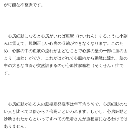
が可能な不整脈です。
心房細動になると心房がいわば痙攣（けいれん）するように小刻
みに震えて、規則正しい心房の収縮ができなくなります。このた
め、心臓の中の血液の流れがよどむことで心臓の壁の一部に血の固
まり（血栓）ができ、これがはがれて心臓内から動脈に流れ、脳の
中の大きな血管が突然詰まるのが心原性脳塞栓（そくせん）症で
す。
心房細動がある人の脳梗塞発症率は年平均５％で、心房細動のな
い人と比べて２倍から７倍高いといわれます。しかし、心房細動と
診断されたからといってすべての患者さんが脳梗塞になるわけでは
ありません。