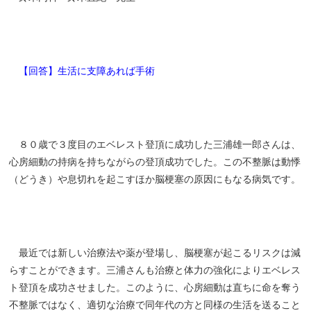
【回答】生活に支障あれば手術
８０歳で３度目のエベレスト登頂に成功した三浦雄一郎さんは、
心房細動の持病を持ちながらの登頂成功でした。この不整脈は動悸
（どうき）や息切れを起こすほか脳梗塞の原因にもなる病気です。
最近では新しい治療法や薬が登場し、脳梗塞が起こるリスクは減
らすことができます。三浦さんも治療と体力の強化によりエベレス
ト登頂を成功させました。このように、心房細動は直ちに命を奪う
不整脈ではなく、適切な治療で同年代の方と同様の生活を送ること