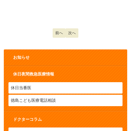
前の記事へ: ＲＳウイルス感染症（３）
前へ
次の記事へ: ＲＳウイルス感染症（
次へ
お知らせ
休日夜間救急医療情報
休日当番医
徳島こども医療電話相談
ドクターコラム