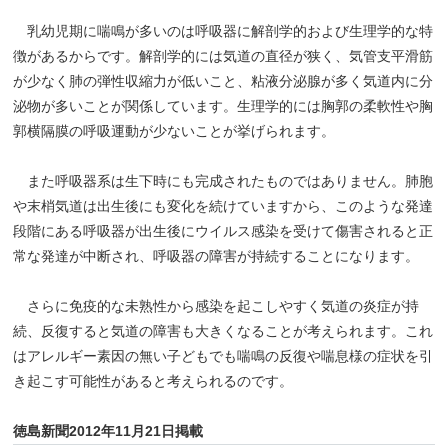
乳幼児期に喘鳴が多いのは呼吸器に解剖学的および生理学的な特
徴があるからです。解剖学的には気道の直径が狭く、気管支平滑筋
が少なく肺の弾性収縮力が低いこと、粘液分泌腺が多く気道内に分
泌物が多いことが関係しています。生理学的には胸郭の柔軟性や胸
郭横隔膜の呼吸運動が少ないことが挙げられます。
また呼吸器系は生下時にも完成されたものではありません。肺胞
や末梢気道は出生後にも変化を続けていますから、このような発達
段階にある呼吸器が出生後にウイルス感染を受けて傷害されると正
常な発達が中断され、呼吸器の障害が持続することになります。
さらに免疫的な未熟性から感染を起こしやすく気道の炎症が持
続、反復すると気道の障害も大きくなることが考えられます。これ
はアレルギー素因の無い子どもでも喘鳴の反復や喘息様の症状を引
き起こす可能性があると考えられるのです。
徳島新聞2012年11月21日掲載