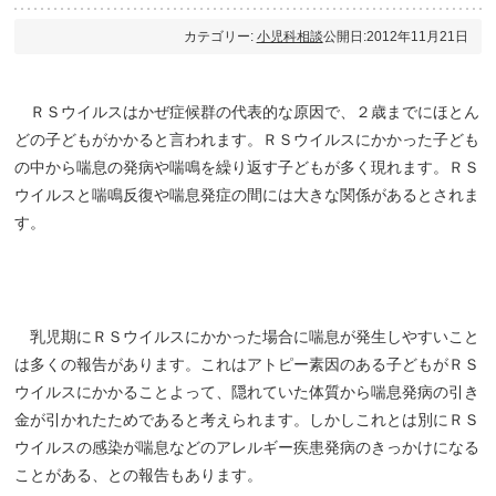
カテゴリー:
小児科相談
公開日:2012年11月21日
ＲＳウイルスはかぜ症候群の代表的な原因で、２歳までにほとん
どの子どもがかかると言われます。ＲＳウイルスにかかった子ども
の中から喘息の発病や喘鳴を繰り返す子どもが多く現れます。ＲＳ
ウイルスと喘鳴反復や喘息発症の間には大きな関係があるとされま
す。
乳児期にＲＳウイルスにかかった場合に喘息が発生しやすいこと
は多くの報告があります。これはアトピー素因のある子どもがＲＳ
ウイルスにかかることよって、隠れていた体質から喘息発病の引き
金が引かれたためであると考えられます。しかしこれとは別にＲＳ
ウイルスの感染が喘息などのアレルギー疾患発病のきっかけになる
ことがある、との報告もあります。