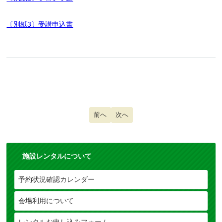
〔別紙3〕受講申込書
前の記事へ: 日本医師会認定産業医制度基
前へ
次の記事へ: MERSの院外掲示用ポ
次へ
施設レンタルについて
予約状況確認カレンダー
会場利用について