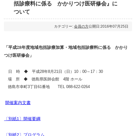
括診療料に係る かかりつけ医研修会』に
ついて
カテゴリー:
会員の方
公開日:2016年07月25日
「平成
28
年度
地域包括診療加算・地域包括診療料に係る かかり
つけ医研修会」
日 時 ◆ 平成28年8月21日（日）10：00～17：30
場 所 ◆ 徳島県医師会館 4階 ホール
徳島市幸町3丁目61番地 TEL 088-622-0264
開催案内文書
〔別紙1〕開催要綱
〔別紙2〕プログラム