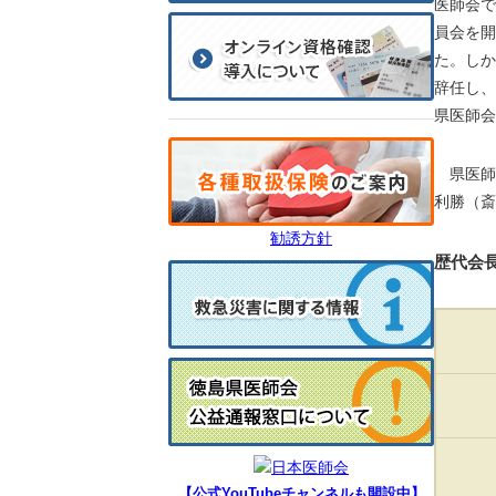
医師会で
員会を開
た。しか
辞任し、
県医師会
県医師会
利勝（斎
勧誘方針
歴代会
【公式YouTubeチャンネルも開設中】