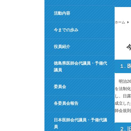
活動内容
ホーム
今までの歩み
役員紹介
徳島県医師会代議員・予備代
１.
議員
明治26
委員会
を法制化
し、日露
各委員会報告
成立した
師会規則
日本医師会代議員・予備代議
員
２.