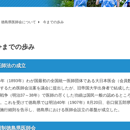
徳島県医師会について
今までの歩み
今までの歩み
 医師法の成立
年（1893年）わが国最初の全国統一医師団体である大日本医会（会員数
するため医師会法案を議会に提出したが、旧帝国大学出身者で結成した
戦争（明治37～38年）で医師の尽くした功績は国民一般の認めるところ
。これを受けて徳島県では明治40年（1907年）8月20日、谷口留五
施行細則を告示し、徳島県における医師会設立の基盤が成立した。
 旧制徳島県医師会