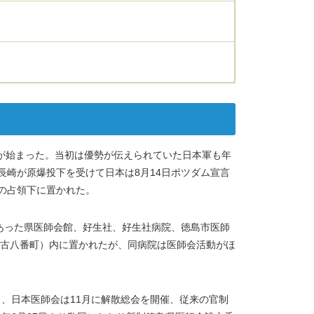
戦が始まった。当初は優勢が伝えられていた日本軍も年
に長崎が原爆投下を受けて日本は8月14日ポツダム宣言
の占領下に置かれた。
にあった県医師会館、好生社、好生社病院、徳島市医師
古八番町）内に置かれたが、同病院は医師会活動がほ
し、日本医師会は11月に解散総会を開催、従来の官制