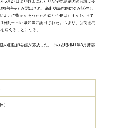
年6月27日より数回にわたり新制徳島県医師会設立委
江病院院長）が選出され、新制徳島県医師会が誕生し
慮せよとの指示があったため鈴江会長はわずか1ケ月で
1月1日阿部五郎県知事に認可された。つまり、新制徳島
周年を迎えることになる。
階建の旧医師会館が落成した。その後昭和41年8月斎藤
日）
1日）
）