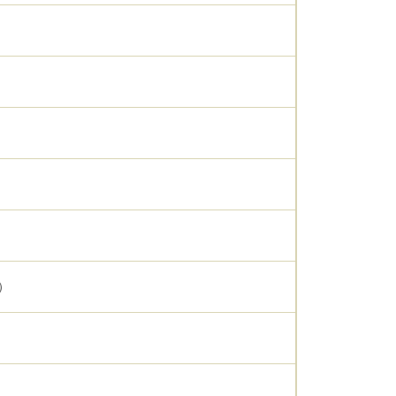
）
）
）
）
）
）