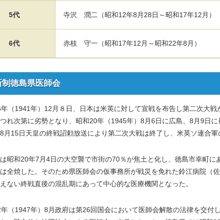
5代
寺沢 潤二（昭和12年8月28日～昭和17年12月）
6代
赤枝 守一（昭和17年12月～昭和22年8月）
 新制徳島県医師会
年（1941年）12月８日、日本は米英に対して宣戦を布告し第二次大
つれ次第に劣勢となり、昭和20年（1945年）8月6日に広島、8月9日
8月15日天皇の終戦詔勅放送により第二次大戦は終了し、米英ソ連合軍
昭和20年7月4日の大空襲で市街の70％が焦土と化し、徳島市幸町
は全焼した。そのため県医師会の仮事務所が戦災を免れた鈴江病院（佐
えない終戦直後の混乱期にあって中心的な医療機関となった。
年（1947年）8月政府は第26回国会において医師会解散の法律を交付