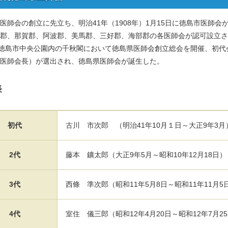
師会の創立に先立ち、明治41年（1908年）1月15日に徳島市医師
郡、那賀郡、阿波郡、美馬郡、三好郡、海部郡の各医師会が認可設立さ
日徳島市中央公園内の千秋閣において徳島県医師会創立総会を開催、初
医師会長）が選出され、徳島県医師会が誕生した。
長
初代
古川 市次郎 （明治41年10月１日～大正9年3月
2代
藤本 鑛太郎（大正9年5月～昭和10年12月18日）
3代
西條 準次郎（昭和11年5月8日～昭和11年11月5
4代
室住 儀三郎（昭和12年4月20日～昭和12年7月2