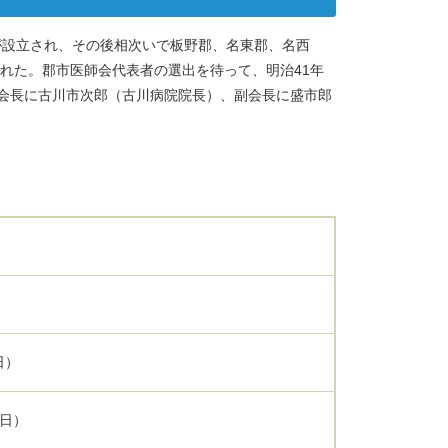
会が設立され、その後相次いで板野郡、名東郡、名西
れた。郡市医師会代表者の選出を待って、明治41年
代会長に古川市次郎（古川病院院長）、副会長に盛市郎
）
日）
5日）