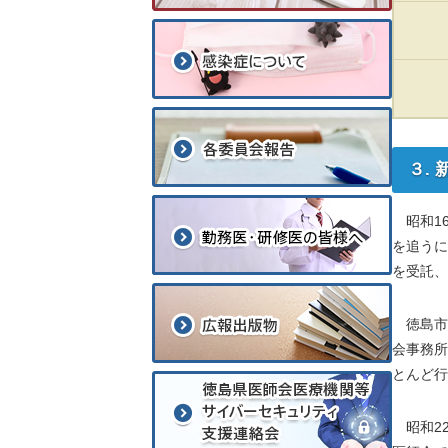
３.
昭和16
を追うに
を受託、
徳島市は
会事務所
とんど行
昭和22