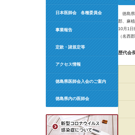
日本医師会 各種委員会
徳島県医
郡、麻植
10月1
事業報告
（名西郡
定款・諸規定等
歴代会
アクセス情報
徳島県医師会入会のご案内
徳島県内の医師会