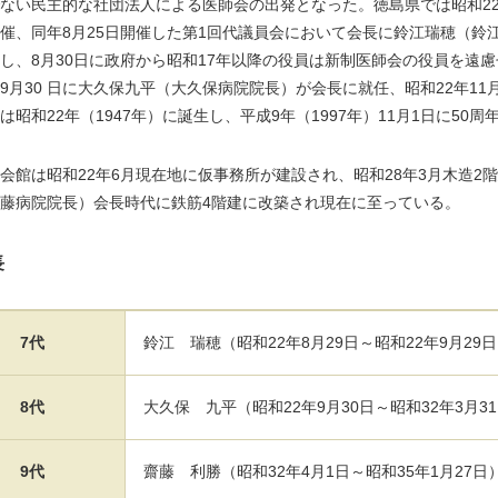
ない民主的な社団法人による医師会の出発となった。徳島県では昭和22
催、同年8月25日開催した第1回代議員会において会長に鈴江瑞穂（鈴
し、8月30日に政府から昭和17年以降の役員は新制医師会の役員を遠
9月30 日に大久保九平（大久保病院院長）が会長に就任、昭和22年1
は昭和22年（1947年）に誕生し、平成9年（1997年）11月1日に50
館は昭和22年6月現在地に仮事務所が建設され、昭和28年3月木造2
藤病院院長）会長時代に鉄筋4階建に改築され現在に至っている。
長
7代
鈴江 瑞穂（昭和22年8月29日～昭和22年9月29
8代
大久保 九平（昭和22年9月30日～昭和32年3月3
9代
齋藤 利勝（昭和32年4月1日～昭和35年1月27日