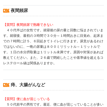
夜間頻尿
【質問】夜間頻尿で熟睡できない
４０代半ばの女性です。就寝後の尿の量と回数に悩まされていま
す。就寝後、最初の３時間で３０分～１時間おきに目覚め、起床ま
での７時間に計５、６回起きてトイレに行きます。尿意があるわけ
ではないのに、一晩の尿量は８００ミリリットル～１リットルで
す。１日の水分摂取量は１リットル未満です。原因や対策があれば
教えてください。また、２６歳で閉経したことや基準値を超えるコ
レステロール値は関係ありますか。
痔、大腸がんなど
【質問】便に血が混じっている
５０代前半の男性です。最近、便に血が混じっていることが多い