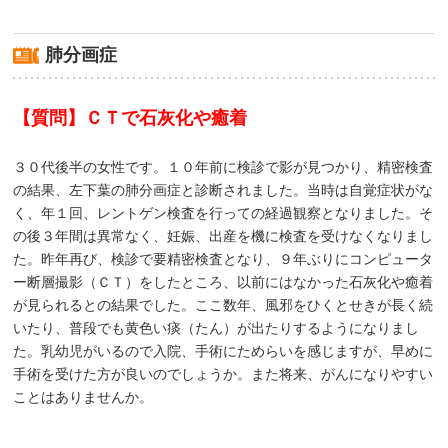
肺分画症
【質問】ＣＴで石灰化や癒着
３０代後半の女性です。１０年前に検診で影が見つかり、精密検査
の結果、左下葉の肺分画症と診断されました。当時は自覚症状がな
く、年１回、レントゲン検査を行っての経過観察となりました。そ
の後３年間は異常なく、妊娠、出産を機に検査を受けなくなりまし
た。昨年再び、検診で要精密検査となり、９年ぶりにコンピュータ
ー断層撮影（ＣＴ）をしたところ、以前にはなかった石灰化や癒着
が見られるとの結果でした。ここ数年、風邪をひくとせきが長く続
いたり、普段でも黄色い痰（たん）が出たりするようになりまし
た。乳幼児がいるので入院、手術にためらいを感じますが、早めに
手術を受けた方が良いのでしょうか。また将来、がんになりやすい
ことはありませんか。