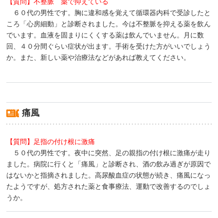
【質問】不整脈 薬で抑えている
６０代の男性です。胸に違和感を覚えて循環器内科で受診したと
ころ「心房細動」と診断されました。今は不整脈を抑える薬を飲ん
でいます。血液を固まりにくくする薬は飲んでいません。月に数
回、４０分間ぐらい症状が出ます。手術を受けた方がいいでしょう
か。また、新しい薬や治療法などがあれば教えてください。
痛風
【質問】足指の付け根に激痛
５０代の男性です。夜中に突然、足の親指の付け根に激痛が走り
ました。病院に行くと「痛風」と診断され、酒の飲み過ぎが原因で
はないかと指摘されました。高尿酸血症の状態が続き、痛風になっ
たようですが、処方された薬と食事療法、運動で改善するのでしょ
うか。