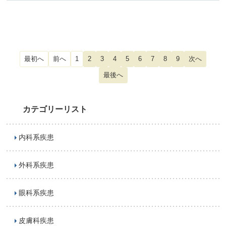
1
2
3
4
5
6
7
8
9
カテゴリーリスト
内科系疾患
外科系疾患
眼科系疾患
皮膚科疾患